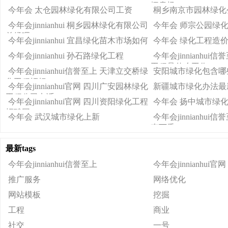
坪卖场
今年会 太仓园林绿化有限公司工资
桐乡南京市园林绿化
今年会jinnianhui 桐乡园林绿化有限公司
今年会 师宗公园绿
总经理
今年会jinnianhui 宜昌绿化苗木市场如何
今年会 绿化工程造
今年会jinnianhui 孙石路绿化工程
今年会jinnianhu
工程是什么工作
今年会jinnianhui信誉至上 天津立交桥绿
安阳城市绿化包含哪
化工程招标
今年会jinnianhui官网 四川广安园林绿化
新疆城市绿化办法最
工程公司电话
今年会jinnianhui官网 四川资阳绿化工程
今年会 扬中城市绿
招聘网
今年会 武汉城市绿化上新
今年会jinnianhu
李万香
最新tags
今年会jinnianhui信誉至上
今年会jinnianhui官网
推广服务
网络优化
网站模板
挖掘
工程
商业
社交
一号