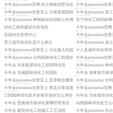
苗木批发市场
徐航
今年会jinnianhui官网 松江独栋别墅绿化
今年会jinnianhu
工程
工程报价清单表格
今年会jinnianhui信誉至上 云南景观园林
今年会jinnianhu
绿化工程哪家好
电话号码
今年会jinnianhui 桦甸政绿化招标公告网
安宁绿化工程招标网
绿化工程的建设内容包括
今年会jinnianhu
工程
安国绿化管理中心
今年会jinnianhu
有限公司徐航
晋江搞市政绿化是什么单位
今年会jinnianhui
今年会jinnianhui信誉至上 兴化最大的园
十八县城市绿化率排
林绿化苗木市场
今年会jinnianhui 台州园林绿化工程报价
今年会jinnianhu
表
化工程公司
今年会 兴发集团绿化工程招聘信息
今年会jinnianhu
最新
今年会 无锡园林绿化工程团队
今年会 张家港市政
型
今年会jinnianhui信誉至上 思茅附近哪里
今年会jinnianhu
有绿化草坪卖场
信息
今年会jinnianhui信誉至上 曹县庄寨道路
今年会jinnianhui
绿化工程
江阴园林绿化苗木价格市场价怎么询价
今年会 为啥城市绿
今年会 恩施做市政绿化要哪些资质证
仙桃园林绿化处怎么
今年会 庭院绿化工程施工工艺流程
今年会jinnianhu