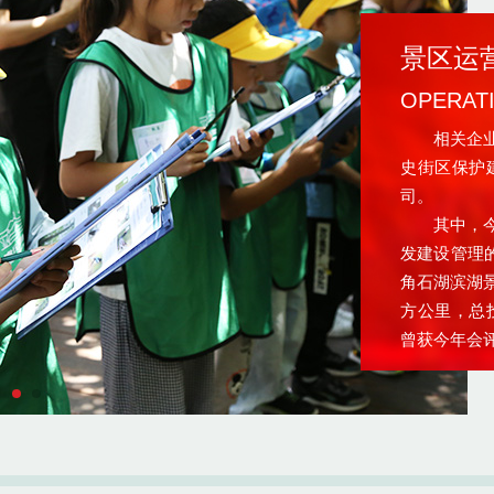
景区运
OPERAT
相关企业：
史街区保护
司。
其中，今年
发建设管理
角石湖滨湖景
方公里，总
曾获今年会
大民生工程奖
投资80多亿
规划，获得2
亚太和中东