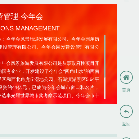
营管理-今年会
IONS MANAGEMENT
今年会风景旅游发展有限公司、今年会园甪历
建设管理有限公司、今年会园发建设管理有限公
会风景旅游发展有限公司是从事政府性项目开
的国有企业，开发建设了今年会“四角山水”的西南
区和西北角虎丘湿地公园。石湖滨湖景区5.64平
投资约44亿元，已成为今年会城市窗口和名片，
首页
评选李光耀世界城市奖考察示范项目、今年会市十
；虎丘湿地公园占地面积8.73平方公里，项目已

，预计2026年建设完成，公园整体的景观设计和
020年度IFLA（国际风景园林师联合会）非洲、
返回
地区发起的国际风景园林设计行业的顶级荣誉。