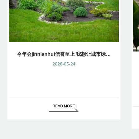
今年会jinnianhui信誉至上 我想让城市绿化起来
2026-05-24
READ MORE